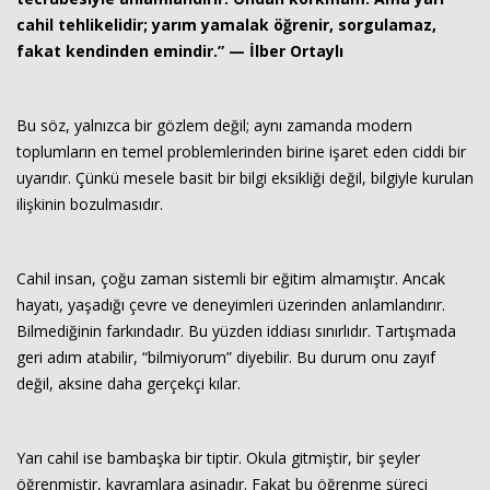
cahil tehlikelidir; yarım yamalak öğrenir, sorgulamaz,
fakat kendinden emindir.” — İlber Ortaylı
Haberin Doğru Adresi.
Bu söz, yalnızca bir gözlem değil; aynı zamanda modern
toplumların en temel problemlerinden birine işaret eden ciddi bir
uyarıdır. Çünkü mesele basit bir bilgi eksikliği değil, bilgiyle kurulan
ilişkinin bozulmasıdır.
Cahil insan, çoğu zaman sistemli bir eğitim almamıştır. Ancak
hayatı, yaşadığı çevre ve deneyimleri üzerinden anlamlandırır.
Bilmediğinin farkındadır. Bu yüzden iddiası sınırlıdır. Tartışmada
geri adım atabilir, “bilmiyorum” diyebilir. Bu durum onu zayıf
değil, aksine daha gerçekçi kılar.
Yarı cahil ise bambaşka bir tiptir. Okula gitmiştir, bir şeyler
öğrenmiştir, kavramlara aşinadır. Fakat bu öğrenme süreci