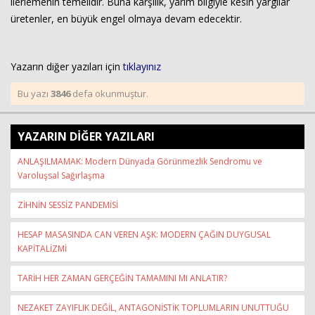
ilerlemenin temelidir. Buna karşılık, yarım bilgiyle kesin yargılar
üretenler, en büyük engel olmaya devam edecektir.
Yazarın diğer yazıları için
tıklayınız
Bu yazı
3846
defa okunmuştur.
YAZARIN DİĞER YAZILARI
ANLAŞILMAMAK: Modern Dünyada Görünmezlik Sendromu ve
Varoluşsal Sağırlaşma
ZİHNİN SESSİZ PANDEMİSİ
HESAP MASASINDA CAN VEREN AŞK: MODERN ÇAĞIN DUYGUSAL
KAPİTALİZMİ
TARİH HER ZAMAN GERÇEĞİN TAMAMINI MI ANLATIR?
NEZAKET ZAYIFLIK DEĞİL, ANTAGONİSTİK TOPLUMLARIN UNUTTUĞU