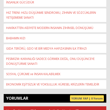
İNSANLIK GÜCÜDÜR
HIZ TRENİ: HIZLI DÜŞÜNME SENDROMU, ZİHNİN VE SÖZCÜKLERİN
YETİŞEMEME SANATI
HAKİKATTEN AİDİYETE MODERN İNSANIN ZİHİNSEL DÖNÜŞÜMÜ
BABAMIN KIZI
GIDA TERÖRÜ, GDO VE BİR MEDYA HAFIZASININ İLK İTİRAZI
PESİMİZM: KARANLIĞI SADECE GÖRMEK DEĞİL, ONU DÜŞÜNCEYE
DÖNÜŞTÜRME SANATI
SOSYAL ÇÜRÜME ve İNSAN KALABİLMEK
EKONOMİK EŞİTSİZLİK VE YOKSULLUK: KÜRESEL KRİZLERİN TEMELİDİR
YORUMLAR
YORUM YAP | 0 Yorum