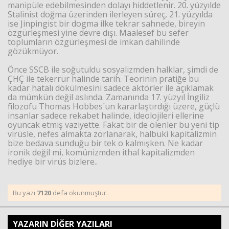
manipüle edebilmesinden dolayı hiddetlenir. 20. yüzyılde
Stalinist doğma üzerinden ilerleyen süreç, 21. yüzyılda
ise Jinpingist bir dogma ilke tekrar sahnede, bireyin
özgürleşmesi yine devre dışı. Maalesef bu sefer
toplumların özgürleşmesi de imkan dahilinde
gözükmüyor.
Önce SSCB ile soğutuldu sosyalizmden halklar, şimdi de
ÇHÇ ile tekerrür halinde tarih. Teorinin pratiğe bu
kadar hatalı dökülmesini sadece aktörler ile açıklamak
da mümkün değil aslında. Zamanında 17. yüzyıl İngiliz
filozofu Thomas Hobbes´un kararlaştırdığı üzere, güçlü
insanlar sadece rekabet halinde, ideolojileri ellerine
oyuncak etmiş vaziyette. Fakat bir de ölenler bu yeni tip
virüsle, nefes almakta zorlanarak, halbuki kapitalizmin
bize bedava sunduğu bir tek o kalmışken. Ne kadar
ironik değil mi, komünizmden ithal kapitalizmden
hediye bir virüs bizlere..
Bu yazı
7120
defa okunmuştur.
YAZARIN DİĞER YAZILARI