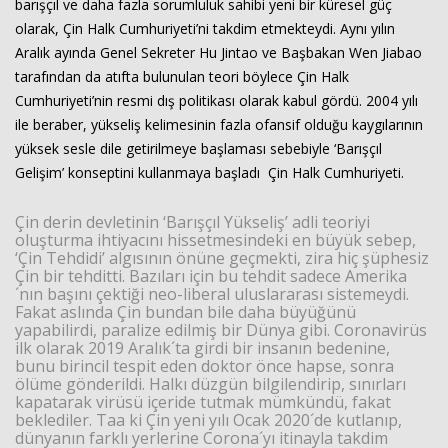
barışçıl ve daha fazla sorumluluk sahibi yeni bir küresel güç
olarak, Çin Halk Cumhuriyeti’ni takdim etmekteydi. Aynı yılın
Aralık ayında Genel Sekreter Hu Jintao ve Başbakan Wen Jiabao
Haberin Doğru Adresi.
tarafından da atıfta bulunulan teori böylece Çin Halk
Cumhuriyeti’nin resmi dış politikası olarak kabul gördü. 2004 yılı
ile beraber, yükseliş kelimesinin fazla ofansif olduğu kaygılarının
yüksek sesle dile getirilmeye başlaması sebebiyle ‘Barışçıl
Gelişim’ konseptini kullanmaya başladı Çin Halk Cumhuriyeti.
Çin derin devletinin ‘Barışçıl Yükseliş’ adli teoriyi
oluşturma ihtiyacını hissetmesindeki en büyük sebep,
‘Çin Tehdidi’ algısının önüne geçmekti, zira hiç şüphesiz
Çin bir tehditti. Bazıları için bu tehdit sadece Amerika
´nın başını çektiği neo-liberal uluslararası sistemeydi.
Fakat aslında Çin bundan bile daha büyüğünü
yapabilirdi, paralize edilmiş bir Dünya gibi. Coronavirüs
ilk olarak 2019 Aralık´ta girdi bir insanın bedenine,
bunu birincil tespit eden doktor önce hapse, sonra
ölüme gönderildi. Halkı düzgün bilgilendirip, sınırları
kapatarak virüsü içeride tutmak mümkündü, fakat
beklediler. Taa ki Çin yeni yılı Ocak 2020´de kutlanıp,
dünyanın farklı yerlerine Corona´yı itinayla takdim