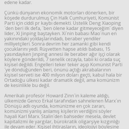
edene kadar.
Çünkü dünyanın ekonomik motorları dönerken, bir
köşede durdurulmuş Çin Halk Cumhuriyeti, Komünist
Parti için ciddi pr kaybı demekti. Üstelik Deng Xiaoping
´den beri ilk defa, ´ben ölene kadar gitmeyeceğim´ diyen
lider, Xi Jinping baştayken. Xi´nin babası Mao´nun en
yakınındaki yoldaşlarındadı, beraber yendiler
milliyetçileri. Sonra devrim her zamanki gibi kendi
çocuklarını yedi. Rüşvetten hapse atıldı babası, 15
yasındayken Jınping annesi ile beraber ağır işçi olarak
köylere gönderildi, 7 senelik cezayla, tabii ki orada suç
kişisel değildi. Engelleri teker teker aşıp Komünist Parti
´ye döndüğünden beri, önünü açtığı akrabalarının
kişisel serveti ise 400 milyon doları geçti, kabul hala bir
Ortadoğu ülkesi kadar dramatik değil, ama komünizm
de kesinlikle bu değil.
Amerikalı profesör Howard Zinn´in kaleme aldığı,
ülkemizde Genco Erkal tarafından sahnelenen Marx´ın
Dönüşü adlı oyunda, komünizme en çok zararı,
komünizmi yanlış anlamış kişilerin verdiğini söyler
hayali Karl Marx. Stalin´den bahseder mesela, devlet
kapitalizmi ile yargılar, bürokratik oligarşiye kızgınlığı
ile devam eder. Kişisel ihtirasların, ideolojiyi böylesine