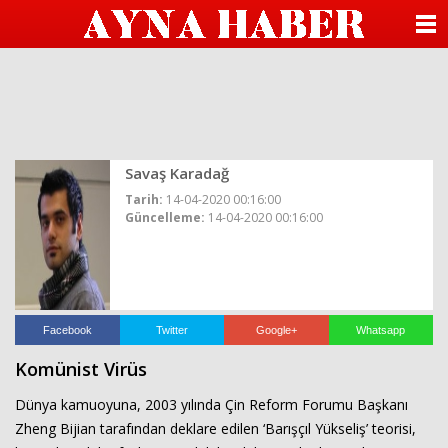
beylikdüzü
escort
ANASAYFA
beylikdüzü
escort
KATEGORİLER
beylikdüzü
escort
bayan
YAZARLAR
beylikdüzü
escort
beylikdüzü
Savaş Karadağ
ANKETLER
escort
Tarih:
14-04-2020 00:16:00
beylikdüzü
Güncelleme:
14-04-2020 00:16:00
FOTO GALERİ
escort
bayan
beylikdüzü
VİDEO GALERİ
escort
seks
hikayesi
KÜNYE
hava
Facebook
Twitter
Google+
Whatsapp
durumu
Komünist Virüs
betturkey
İLETİŞİM
beylikdüzü
escort
Dünya kamuoyuna, 2003 yılında Çin Reform Forumu Başkanı
Zheng Bijian tarafından deklare edilen ‘Barışçıl Yükseliş’ teorisi,